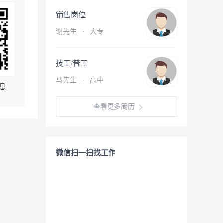
销售岗位
谢先生
·
大专
技工/普工
马先生
·
高中
息
查看更多简历
微信扫一扫找工作